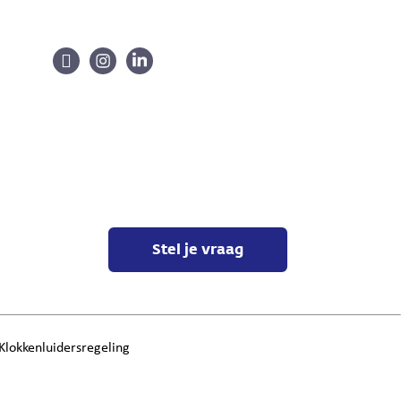
Stel je vraag
Klokkenluidersregeling