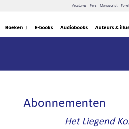
Vacatures
Pers
Manuscript
Forei
Boeken
E-books
Audiobooks
Auteurs & illu
Abonnementen
Het Liegend Ko