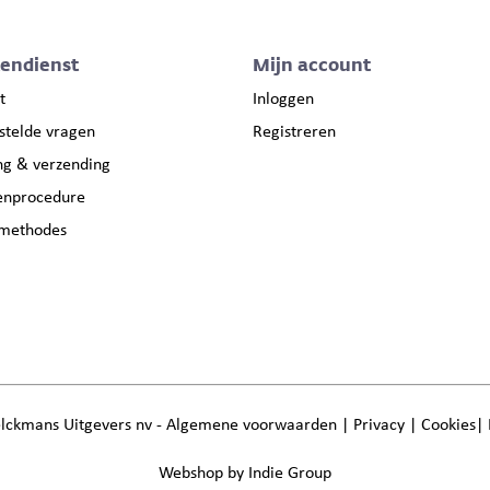
tendienst
Mijn account
t
Inloggen
stelde vragen
Registreren
ng & verzending
enprocedure
lmethodes
lckmans Uitgevers nv -
Algemene voorwaarden
|
Privacy
|
Cookies
|
Webshop by Indie Group