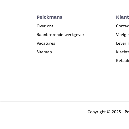
Pelckmans
Klan
Over ons
Contac
Baanbrekende werkgever
Veelge
Vacatures
Leveri
Sitemap
Klacht
Betaa
Copyright
©
2025 - Pe