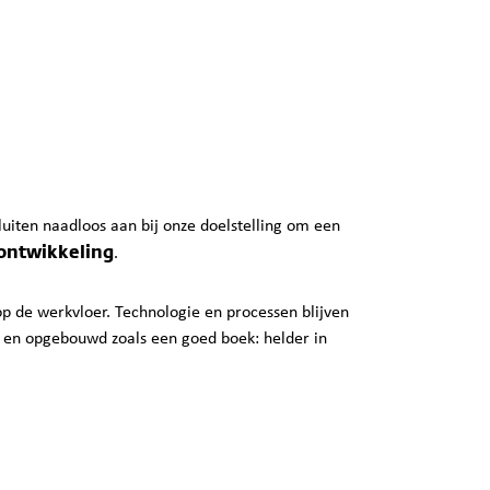
f sluiten naadloos aan bij onze doelstelling om een
 ontwikkeling
.
op de werkvloer. Technologie en processen blijven
jk en opgebouwd zoals een goed boek: helder in