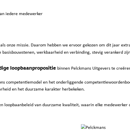
van iedere medewerker
n als onze missie. Daarom hebben we ervoor gekozen om dit jaar extra
e basisbouwstenen, werkbaarheid en verbinding, stevig verankerd zijn
ige loopbaanpropositie
binnen Pelckmans Uitgevers te creëren
: ons competentiemodel en het onderliggende competentiewoordenboe
arheid en het duurzame karakter herbekeken.
n loopbaanbeleid van duurzame kwaliteit, waarin elke medewerker de