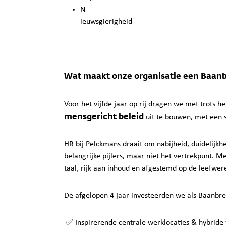
N
ieuwsgierigheid
Wat maakt onze organisatie een Baan
Voor het vijfde jaar op rij dragen we met trots he
mensgericht beleid
uit te bouwen, met een 
HR bij Pelckmans draait om nabijheid, duidelijkh
belangrijke pijlers, maar niet het vertrekpunt. M
taal, rijk aan inhoud en afgestemd op de leefwe
De afgelopen 4 jaar investeerden we als Baanbre
✅ Inspirerende centrale werklocaties & hybride