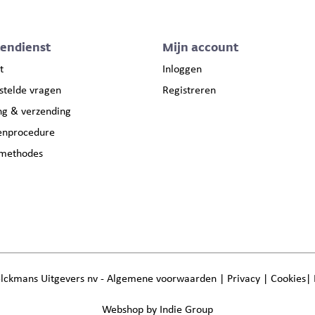
tendienst
Mijn account
t
Inloggen
stelde vragen
Registreren
ng & verzending
enprocedure
lmethodes
lckmans Uitgevers nv -
Algemene voorwaarden
|
Privacy
|
Cookies
|
Webshop by Indie Group