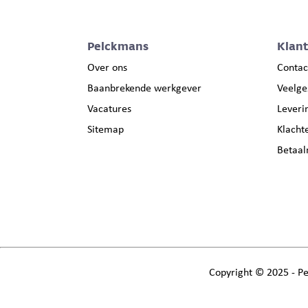
Pelckmans
Klan
Over ons
Contac
Baanbrekende werkgever
Veelge
Vacatures
Leveri
Sitemap
Klacht
Betaa
Copyright
©
2025 - Pe