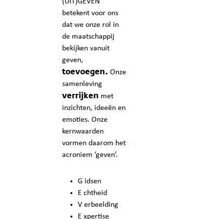
(UIT)GEVEN
betekent voor ons
dat we onze rol in
de maatschappij
bekijken vanuit
geven,
toevoegen.
Onze
samenleving
verrijken
met
inzichten, ideeën en
emoties. Onze
kernwaarden
vormen daarom het
acroniem ‘geven’.
G idsen
E chtheid
V erbeelding
E xpertise