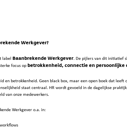
brekende Werkgever?
Baanbrekende Werkgever
t label
. De pijlers van dit initiatie
betrokkenheid, connectie en persoonlijke
sterke focus op
eid en betrokkenheid. Geen black box, maar een open boek dat leeft 
enselijkheid staat centraal. HR wordt gevoeld in de dagelijkse prakti
reld van onze medewerkers.
kende Werkgever o.a. in:
 workflows