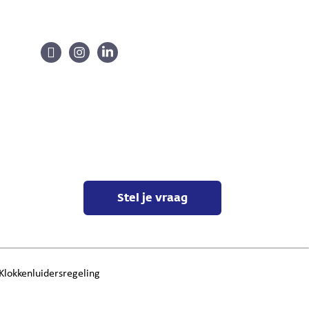
Stel je vraag
Klokkenluidersregeling