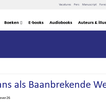
Vacatures
Pers
Manuscript
Forei
Boeken
E-books
Audiobooks
Auteurs & illu
ns als Baanbrekende W