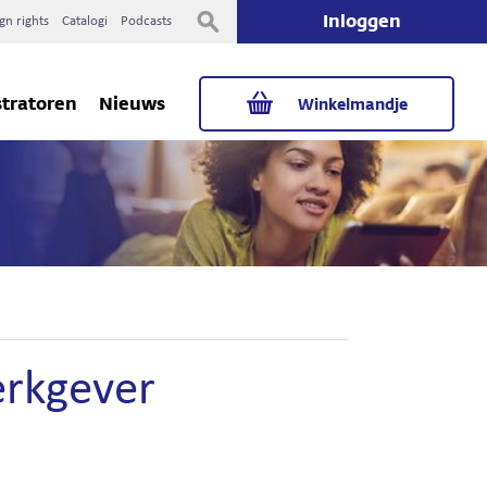
Inloggen
gn rights
Catalogi
Podcasts
stratoren
Nieuws
Winkelmandje
erkgever