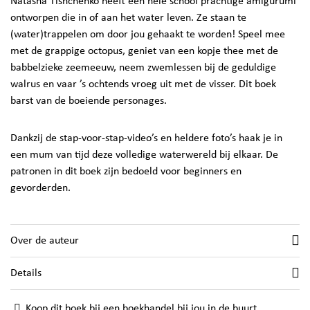
Natasha Tishchenko heeft een hele school prachtige amigurumi
ontworpen die in of aan het water leven. Ze staan te
(water)trappelen om door jou gehaakt te worden! Speel mee
met de grappige octopus, geniet van een kopje thee met de
babbelzieke zeemeeuw, neem zwemlessen bij de geduldige
walrus en vaar ’s ochtends vroeg uit met de visser. Dit boek
barst van de boeiende personages.
Dankzij de stap-voor-stap-video’s en heldere foto’s haak je in
een mum van tijd deze volledige waterwereld bij elkaar. De
patronen in dit boek zijn bedoeld voor beginners en
gevorderden.
Over de auteur
Details
Koop dit boek bij een boekhandel bij jou in de buurt.