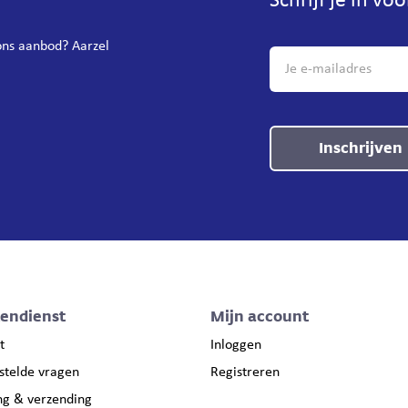
Schrijf je in vo
 ons aanbod? Aarzel
Inschrijven
tendienst
Mijn account
t
Inloggen
stelde vragen
Registreren
ng & verzending