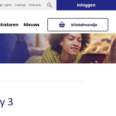
Inloggen
gn rights
Catalogi
Podcasts
stratoren
Nieuws
Winkelmandje
y 3