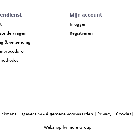
tendienst
Mijn account
t
Inloggen
stelde vragen
Registreren
ng & verzending
enprocedure
lmethodes
lckmans Uitgevers nv -
Algemene voorwaarden
|
Privacy
|
Cookies
|
Webshop by Indie Group