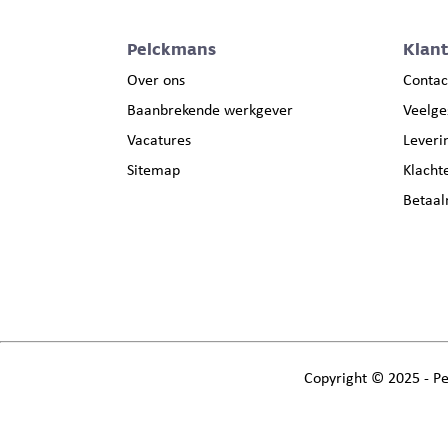
Pelckmans
Klan
Over ons
Contac
Baanbrekende werkgever
Veelge
Vacatures
Leveri
Sitemap
Klacht
Betaa
Copyright
©
2025 - Pe