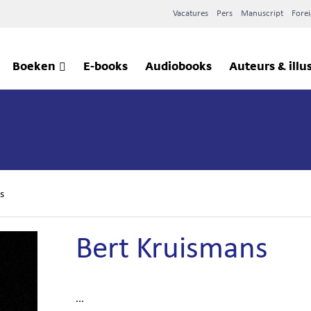
Vacatures
Pers
Manuscript
Forei
Boeken
E-books
Audiobooks
Auteurs & illu
s
Bert Kruismans
...