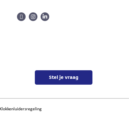
Stel je vraag
Klokkenluidersregeling