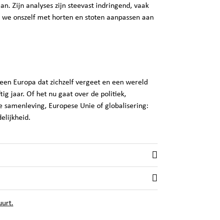
n. Zijn analyses zijn steevast indringend, vaak
e we onszelf met horten en stoten aanpassen aan
 een Europa dat zichzelf vergeet en een wereld
tig jaar. Of het nu gaat over de politiek,
ele samenleving, Europese Unie of globalisering:
elijkheid.
uurt.