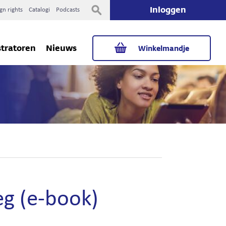
Inloggen
gn rights
Catalogi
Podcasts
stratoren
Nieuws
Winkelmandje
eg (e-book)