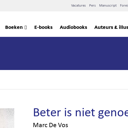
Vacatures
Pers
Manuscript
Forei
Boeken
E-books
Audiobooks
Auteurs & illu
Beter is niet geno
Marc De Vos