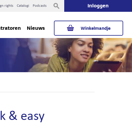
Inloggen
gn rights
Catalogi
Podcasts
stratoren
Nieuws
Winkelmandje
ck & easy