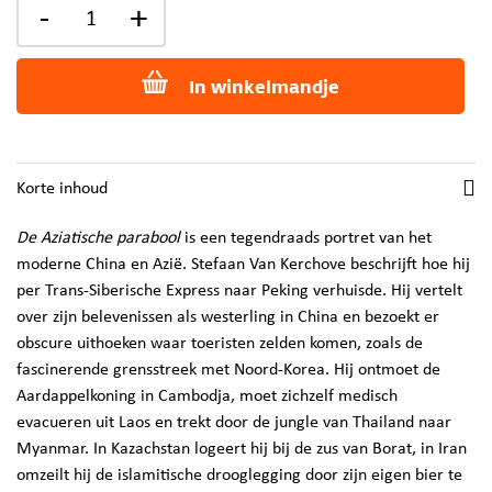
-
+
In winkelmandje
Korte inhoud
De Aziatische parabool
is een tegendraads portret van het
moderne China en Azië. Stefaan Van Kerchove beschrijft hoe hij
per Trans-Siberische Express naar Peking verhuisde. Hij vertelt
over zijn belevenissen als westerling in China en bezoekt er
obscure uithoeken waar toeristen zelden komen, zoals de
fascinerende grensstreek met Noord-Korea. Hij ontmoet de
Aardappelkoning in Cambodja, moet zichzelf medisch
evacueren uit Laos en trekt door de jungle van Thailand naar
Myanmar. In Kazachstan logeert hij bij de zus van Borat, in Iran
omzeilt hij de islamitische drooglegging door zijn eigen bier te