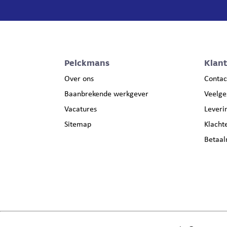
Pelckmans
Klan
Over ons
Contac
Baanbrekende werkgever
Veelge
Vacatures
Leveri
Sitemap
Klacht
Betaa