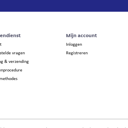
tendienst
Mijn account
t
Inloggen
stelde vragen
Registreren
ng & verzending
enprocedure
lmethodes