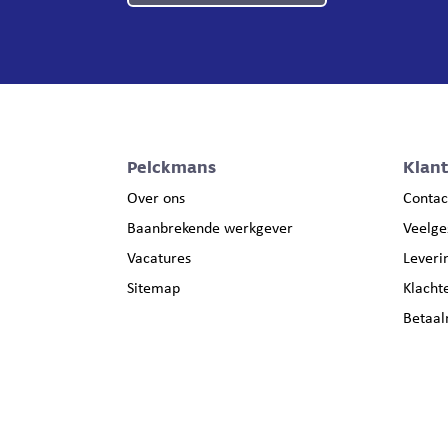
Pelckmans
Klan
Over ons
Contac
Baanbrekende werkgever
Veelge
Vacatures
Leveri
Sitemap
Klacht
Betaa