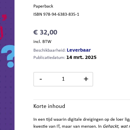
Paperback
ISBN 978-94-6383-835-1
€ 32,00
incl. BTW
Leverbaar
Beschikbaarheid:
14 mrt. 2025
Publicatiedatum:
-
+
Korte inhoud
In een tijd waarin digitale dreigingen op de loer li
kwestie van IT, maar van mensen. In
Gehackt, wat 