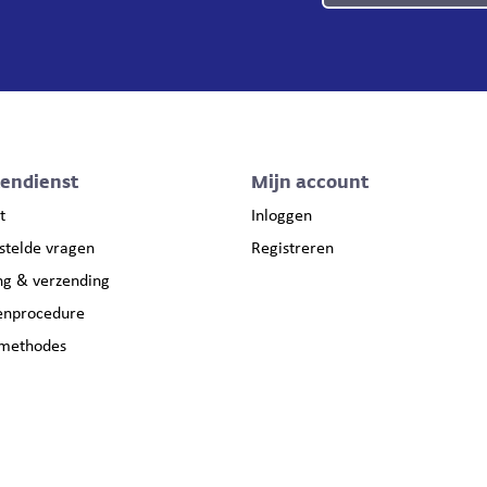
tendienst
Mijn account
t
Inloggen
stelde vragen
Registreren
ng & verzending
enprocedure
lmethodes