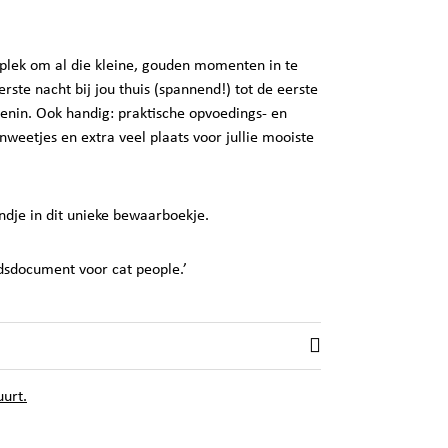
 plek om al die kleine, gouden momenten in te
ste nacht bij jou thuis (spannend!) tot de eerste
senin. Ook handig: praktische opvoedings- en
nweetjes en extra veel plaats voor jullie mooiste
dje in dit unieke bewaarboekje.
jdsdocument voor cat people.’
uurt.