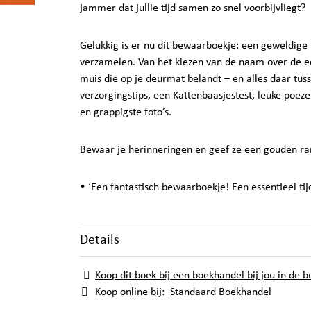
jammer dat jullie tijd samen zo snel voorbijvliegt?
Gelukkig is er nu dit bewaarboekje: een geweldige
verzamelen. Van het kiezen van de naam over de eer
muis die op je deurmat belandt – en alles daar tus
verzorgingstips, een Kattenbaasjestest, leuke poeze
en grappigste foto’s.
Bewaar je herinneringen en geef ze een gouden ran
• ‘Een fantastisch bewaarboekje! Een essentieel ti
Details
Koop dit boek bij een boekhandel bij jou in de b
Koop online bij:
Standaard Boekhandel