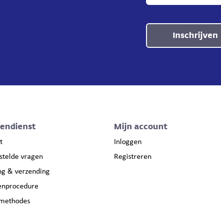
Inschrijven
tendienst
Mijn account
t
Inloggen
stelde vragen
Registreren
ng & verzending
enprocedure
lmethodes