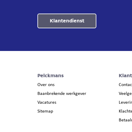
Klantendienst
Pelckmans
Klan
Over ons
Contac
Baanbrekende werkgever
Veelge
Vacatures
Leveri
Sitemap
Klacht
Betaa