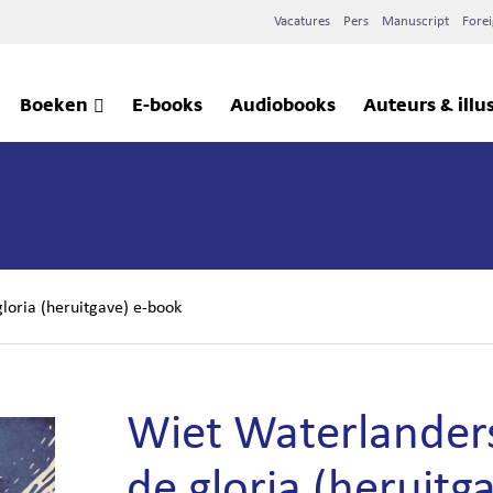
Vacatures
Pers
Manuscript
Forei
Boeken
E-books
Audiobooks
Auteurs & illu
gloria (heruitgave) e-book
Wiet Waterlanders
de gloria (heruitg