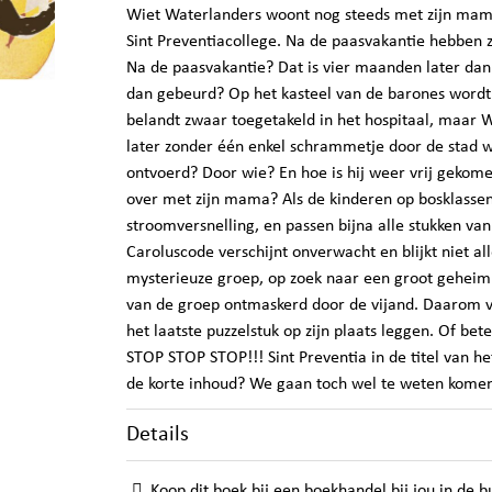
Wiet Waterlanders woont nog steeds met zijn mama
Sint Preventiacollege. Na de paasvakantie hebben 
Na de paasvakantie? Dat is vier maanden later dan
dan gebeurd? Op het kasteel van de barones wordt
belandt zwaar toegetakeld in het hospitaal, maar 
later zonder één enkel schrammetje door de stad 
ontvoerd? Door wie? En hoe is hij weer vrij geko
over met zijn mama? Als de kinderen op bosklassen
stroomversnelling, en passen bijna alle stukken van 
Caroluscode verschijnt onverwacht en blijkt niet all
mysterieuze groep, op zoek naar een groot geheim 
van de groep ontmaskerd door de vijand. Daarom ve
het laatste puzzelstuk op zijn plaats leggen. Of be
STOP STOP STOP!!! Sint Preventia in de titel van 
de korte inhoud? We gaan toch wel te weten komen 
Details
Koop dit boek bij een boekhandel bij jou in de b