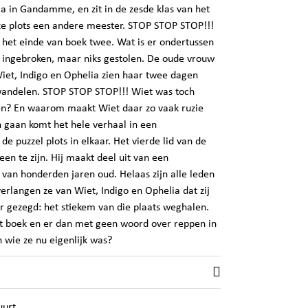
 in Gandamme, en zit in de zesde klas van het
ze plots een andere meester. STOP STOP STOP!!!
 het einde van boek twee. Wat is er ondertussen
 ingebroken, maar niks gestolen. De oude vrouw
Wiet, Indigo en Ophelia zien haar twee dagen
wandelen. STOP STOP STOP!!! Wiet was toch
men? En waarom maakt Wiet daar zo vaak ruzie
 gaan komt het hele verhaal in een
de puzzel plots in elkaar. Het vierde lid van de
een te zijn. Hij maakt deel uit van een
van honderden jaren oud. Helaas zijn alle leden
rlangen ze van Wiet, Indigo en Ophelia dat zij
ter gezegd: het stiekem van die plaats weghalen.
het boek en er dan met geen woord over reppen in
wie ze nu eigenlijk was?
uurt.