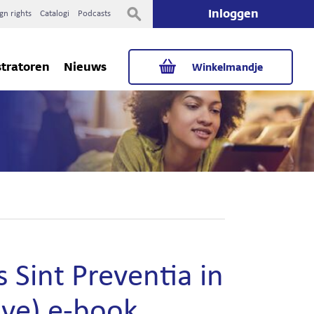
Inloggen
gn rights
Catalogi
Podcasts
stratoren
Nieuws
Winkelmandje
 Sint Preventia in
ave) e-book