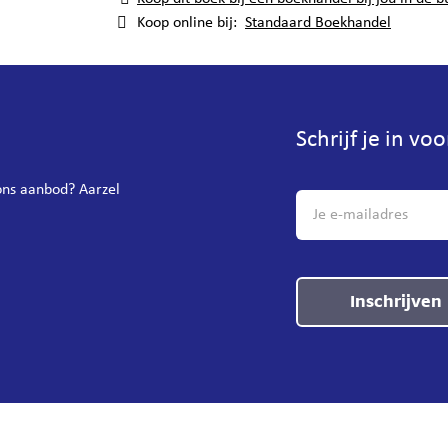
Koop online bij:
Standaard Boekhandel
Schrijf je in vo
 ons aanbod? Aarzel
Inschrijven