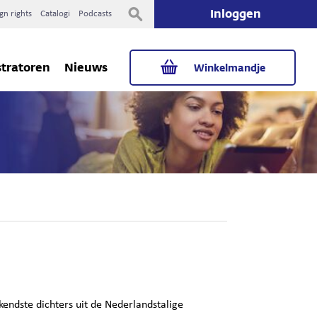
Inloggen
gn rights
Catalogi
Podcasts
stratoren
Nieuws
Winkelmandje
kendste dichters uit de Nederlandstalige