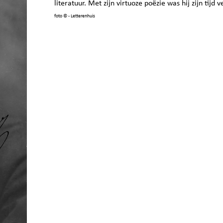
literatuur. Met zijn virtuoze poëzie was hij zijn tijd 
foto
© - Letterenhuis