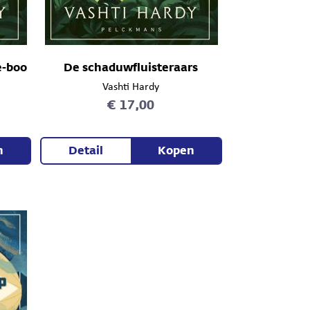
e-boo
De schaduwfluisteraars
Vashti Hardy
€ 17,00
n
Detail
Kopen