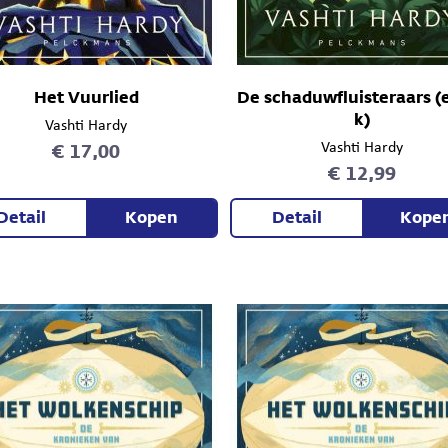
Het Vuurlied
De schaduwfluisteraars (
k)
Vashti Hardy
€ 17,00
Vashti Hardy
€ 12,99
Detail
Kopen
Detail
Kope