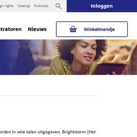
Inloggen
gn rights
Catalogi
Podcasts
stratoren
Nieuws
Winkelmandje
den in vele talen uitgegeven. Brightstorm (Het