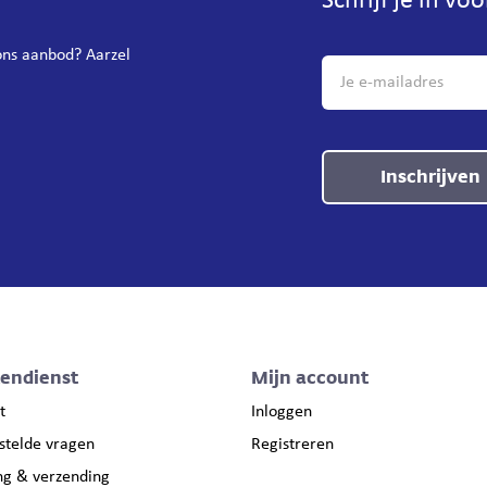
Schrijf je in vo
 ons aanbod? Aarzel
Inschrijven
tendienst
Mijn account
t
Inloggen
stelde vragen
Registreren
ng & verzending