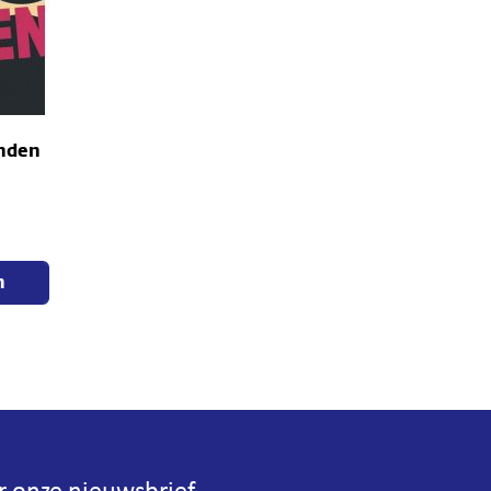
anden
n