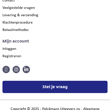
Contact
Veelgestelde vragen
Levering & verzending
Klachtenprocedure
Betaalmethodes
Mijn account
Inloggen
Registreren
Stel je vraag
Copyright
©
2025 - Pelckmans Uitgevers nv -
Algemene